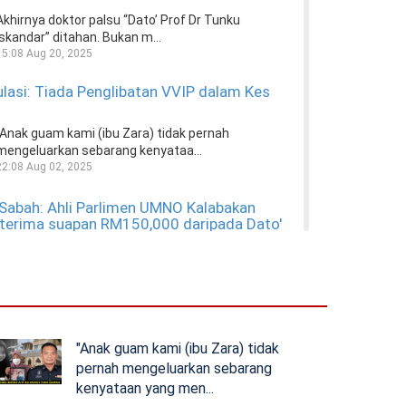
Akhirnya doktor palsu “Dato’ Prof Dr Tunku
Iskandar” ditahan. Bukan m...
15:08 Aug 20, 2025
lasi: Tiada Penglibatan VVIP dalam Kes
"Anak guam kami (ibu Zara) tidak pernah
mengeluarkan sebarang kenyataa...
22:08 Aug 02, 2025
 Sabah: Ahli Parlimen UMNO Kalabakan
 terima suapan RM150,000 daripada Dato'
Selepas pembayar rasuah Dato' Albert Tei dan
Datuk Dr Yusof Yakub dida...
18:06 Jun 23, 2025
st & Young tipu laporan audit: Mahkamah
"Anak guam kami (ibu Zara) tidak
ntutan RM1.97 bilion ke 2 Julai
pernah mengeluarkan sebarang
Siapa arah Ernst & Young menipu laporan audit
kenyataan yang men...
Sabah Development Bank B...