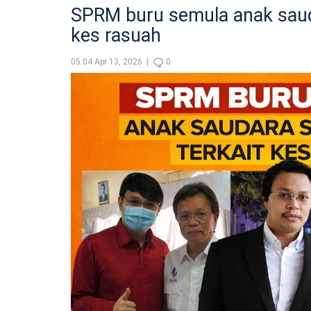
SPRM buru semula anak sauda
kes rasuah
05:04 Apr 13, 2026 |
0