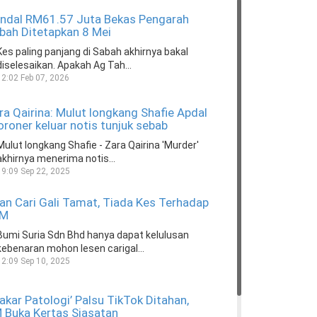
ndal RM61.57 Juta Bekas Pengarah
bah Ditetapkan 8 Mei
Kes paling panjang di Sabah akhirnya bakal
diselesaikan. Apakah Ag Tah...
12:02 Feb 07, 2026
ra Qairina: Mulut longkang Shafie Apdal
roner keluar notis tunjuk sebab
Mulut longkang Shafie - Zara Qairina 'Murder'
akhirnya menerima notis...
19:09 Sep 22, 2025
n Cari Gali Tamat, Tiada Kes Terhadap
RM
Bumi Suria Sdn Bhd hanya dapat kelulusan
kebenaran mohon lesen carigal...
12:09 Sep 10, 2025
akar Patologi’ Palsu TikTok Ditahan,
Buka Kertas Siasatan