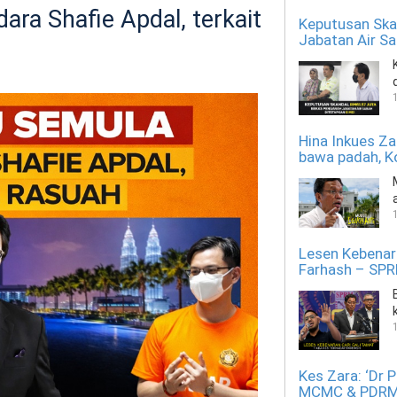
ra Shafie Apdal, terkait
Keputusan Ska
Jabatan Air Sa
Hina Inkues Za
bawa padah, Ko
Lesen Kebenara
Farhash – SP
Kes Zara: ‘Dr P
MCMC & PDRM 