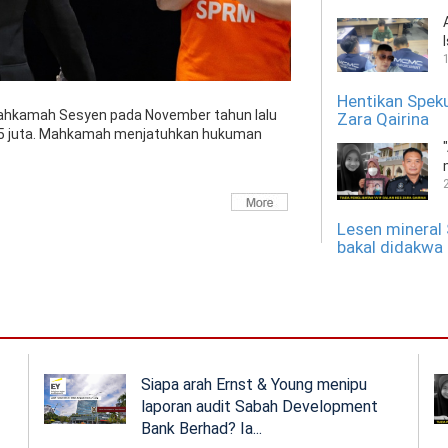
Hentikan Speku
h Mahkamah Sesyen pada November tahun lalu
Zara Qairina
65 juta. Mahkamah menjatuhkan hukuman
Lesen mineral
bakal didakwa
Albert Tei
SDB saman Ern
Siapa arah Ernst & Young menipu
tangguh kes tu
laporan audit Sabah Development
Bank Berhad? Ia...