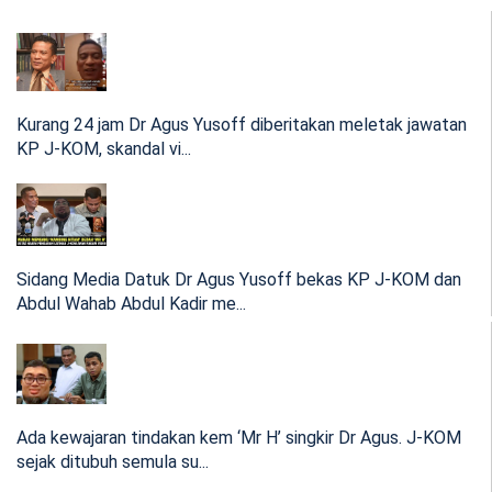
Natasha Sim melaporkan berlaku pelanggaran tugas
fidusiari, dakwaan ak...
07:11 Nov 19, 2024
Selepas anak direman, SPRM sahkan siasat Menteri
Besar dakwaan anak monopoli projek di Perlis
Kurang 24 jam Dr Agus Yusoff diberitakan meletak jawatan
KP J-KOM, skandal vi...
Desas-desus anak MB Perlis monopoli projek kedengaran
tahun lalu. Susu...
06:04 Apr 29, 2024
Sidang Media Datuk Dr Agus Yusoff bekas KP J-KOM dan
Abdul Wahab Abdul Kadir me...
PM Anwar lawat Sabah, Selesaikah perebutan kuasa
Geng 16 singkir Dr Sangkar Rasam?
Ada kewajaran tindakan kem ‘Mr H’ singkir Dr Agus. J-KOM
Kumpulan Ketua Cabang PKR yang sama singkir Christiina
sejak ditubuh semula su...
kini melakukan...
09:04 Apr 20, 2024