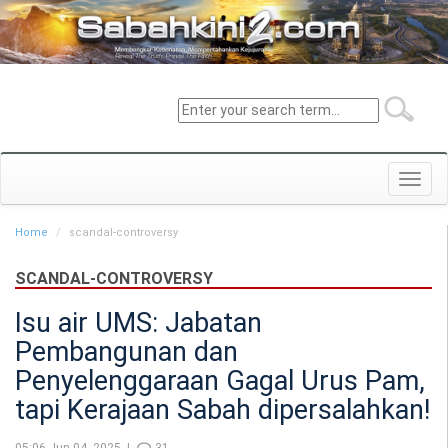
Toggl
navig
Home
scandal-controversy
SCANDAL-CONTROVERSY
Isu air UMS: Jabatan
Pembangunan dan
Penyelenggaraan Gagal Urus Pam,
tapi Kerajaan Sabah dipersalahkan!
05:06 Jun 04, 2025 |
31