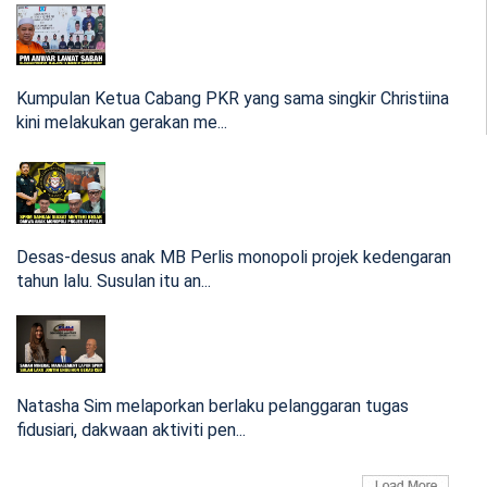
[VIDEO] Tindakan kem 'Mr H' wajar, selamatkan
organisasi J-KOM bukan Dr Agus dan Abd Wahab
Kumpulan Ketua Cabang PKR yang sama singkir Christiina
kini melakukan gerakan me...
Ada kewajaran tindakan kem ‘Mr H’ singkir Dr Agus. J-KOM
sejak ditubuh...
18:11 Nov 18, 2023
(VIDEO) Wahab mengaku jadi ‘kambing hitam’
Desas-desus anak MB Perlis monopoli projek kedengaran
dedah ‘Mr H’ Ustaz Hakim Pengarah Latihan J-KOM
tahun lalu. Susulan itu an...
arah rakam video
Natasha Sim melaporkan berlaku pelanggaran tugas
Sidang Media Datuk Dr Agus Yusoff bekas KP J-KOM dan
fidusiari, dakwaan aktiviti pen...
Abdul Wahab Abdu...
16:11 Nov 18, 2023