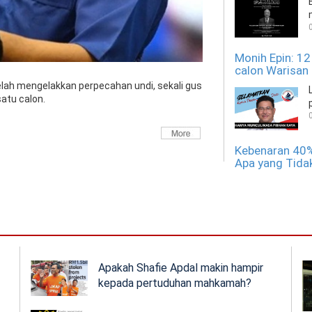
Monih Epin: 12
calon Warisan
elah mengelakkan perpecahan undi, sekali gus
atu calon.
Kebenaran 40%
Apa yang Tidak
Albert Tei Dil
Masih Diboleh
t
Apakah Shafie Apdal makin hampir
kepada pertuduhan mahkamah?