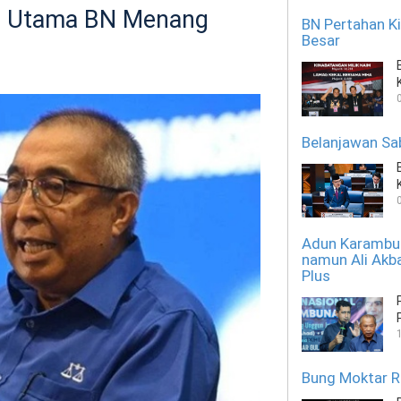
or Utama BN Menang
BN Pertahan K
Besar
Belanjawan Sab
Adun Karambun
namun Ali Akba
Plus
Bung Moktar R