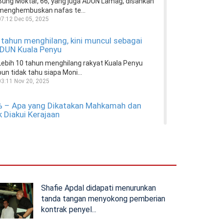
Bung Moktar, 66, yang juga ADUN Lamag, disahkan
menghembuskan nafas te...
07:12 Dec 05, 2025
 tahun menghilang, kini muncul sebagai
 DUN Kuala Penyu
Lebih 10 tahun menghilang rakyat Kuala Penyu
pun tidak tahu siapa Moni...
03:11 Nov 20, 2025
 – Apa yang Dikatakan Mahkamah dan
 Diakui Kerajaan
Mahkamah mengisytiharkan bahawa Kerajaan
Persekutuan telah melanggar k...
00:10 Oct 27, 2025
arang Masuk Sabah Kerana Pengacau, Tapi
kan Hadir Kes Mahkamah
Shafie Apdal didapati menurunkan
Sebelum itu disekat dapat masuk kerana tunjuk
tanda tangan menyokong pemberian
surat mahkamah. Kali ini...
kontrak penyel...
19:10 Oct 24, 2025