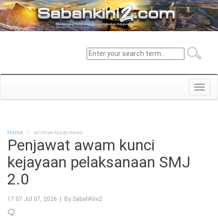
Toggl
navig
Home
archive-local-news
Penjawat awam kunci
kejayaan pelaksanaan SMJ
2.0
17:07 Jul 07, 2026 | By SabahKini2