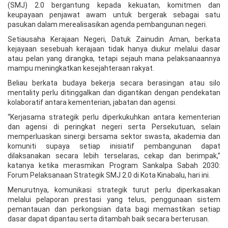
(SMJ) 2.0 bergantung kepada kekuatan, komitmen dan
keupayaan penjawat awam untuk bergerak sebagai satu
pasukan dalam merealisasikan agenda pembangunan negeri.
Setiausaha Kerajaan Negeri, Datuk Zainudin Aman, berkata
kejayaan sesebuah kerajaan tidak hanya diukur melalui dasar
atau pelan yang dirangka, tetapi sejauh mana pelaksanaannya
mampu meningkatkan kesejahteraan rakyat.
Beliau berkata budaya bekerja secara berasingan atau silo
mentality perlu ditinggalkan dan digantikan dengan pendekatan
kolaboratif antara kementerian, jabatan dan agensi.
“Kerjasama strategik perlu diperkukuhkan antara kementerian
dan agensi di peringkat negeri serta Persekutuan, selain
memperluaskan sinergi bersama sektor swasta, akademia dan
komuniti supaya setiap inisiatif pembangunan dapat
dilaksanakan secara lebih terselaras, cekap dan berimpak,”
katanya ketika merasmikan Program Sankalpa Sabah 2030:
Forum Pelaksanaan Strategik SMJ 2.0 di Kota Kinabalu, hari ini.
Menurutnya, komunikasi strategik turut perlu diperkasakan
melalui pelaporan prestasi yang telus, penggunaan sistem
pemantauan dan perkongsian data bagi memastikan setiap
dasar dapat dipantau serta ditambah baik secara berterusan.