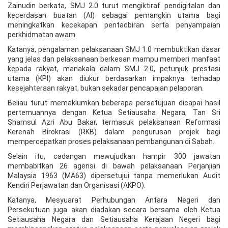
Zainudin berkata, SMJ 2.0 turut mengiktiraf pendigitalan dan
kecerdasan buatan (AI) sebagai pemangkin utama bagi
meningkatkan kecekapan pentadbiran serta penyampaian
perkhidmatan awam.
Katanya, pengalaman pelaksanaan SMJ 1.0 membuktikan dasar
yang jelas dan pelaksanaan berkesan mampu memberi manfaat
kepada rakyat, manakala dalam SMJ 2.0, petunjuk prestasi
utama (KPI) akan diukur berdasarkan impaknya terhadap
kesejahteraan rakyat, bukan sekadar pencapaian pelaporan.
Beliau turut memaklumkan beberapa persetujuan dicapai hasil
pertemuannya dengan Ketua Setiausaha Negara, Tan Sri
Shamsul Azri Abu Bakar, termasuk pelaksanaan Reformasi
Kerenah Birokrasi (RKB) dalam pengurusan projek bagi
mempercepatkan proses pelaksanaan pembangunan di Sabah.
Selain itu, cadangan mewujudkan hampir 300 jawatan
membabitkan 26 agensi di bawah pelaksanaan Perjanjian
Malaysia 1963 (MA63) dipersetujui tanpa memerlukan Audit
Kendiri Perjawatan dan Organisasi (AKPO).
Katanya, Mesyuarat Perhubungan Antara Negeri dan
Persekutuan juga akan diadakan secara bersama oleh Ketua
Setiausaha Negara dan Setiausaha Kerajaan Negeri bagi