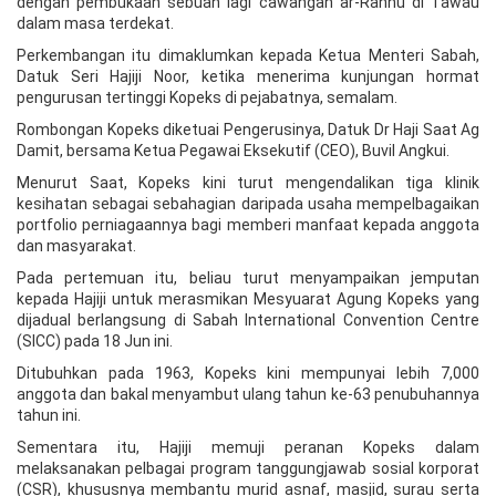
dengan pembukaan sebuah lagi cawangan ar-Rahnu di Tawau
dalam masa terdekat.
Perkembangan itu dimaklumkan kepada Ketua Menteri Sabah,
Datuk Seri Hajiji Noor, ketika menerima kunjungan hormat
pengurusan tertinggi Kopeks di pejabatnya, semalam.
Rombongan Kopeks diketuai Pengerusinya, Datuk Dr Haji Saat Ag
Damit, bersama Ketua Pegawai Eksekutif (CEO), Buvil Angkui.
Menurut Saat, Kopeks kini turut mengendalikan tiga klinik
kesihatan sebagai sebahagian daripada usaha mempelbagaikan
portfolio perniagaannya bagi memberi manfaat kepada anggota
dan masyarakat.
Pada pertemuan itu, beliau turut menyampaikan jemputan
kepada Hajiji untuk merasmikan Mesyuarat Agung Kopeks yang
dijadual berlangsung di Sabah International Convention Centre
(SICC) pada 18 Jun ini.
Ditubuhkan pada 1963, Kopeks kini mempunyai lebih 7,000
anggota dan bakal menyambut ulang tahun ke-63 penubuhannya
tahun ini.
Sementara itu, Hajiji memuji peranan Kopeks dalam
melaksanakan pelbagai program tanggungjawab sosial korporat
(CSR), khususnya membantu murid asnaf, masjid, surau serta