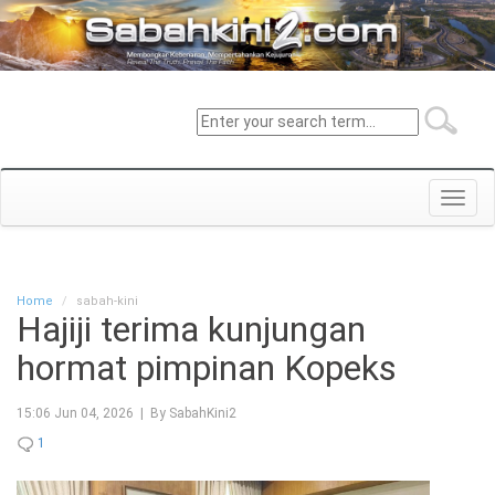
Toggl
navig
Home
sabah-kini
Hajiji terima kunjungan
hormat pimpinan Kopeks
15:06 Jun 04, 2026 | By SabahKini2
1