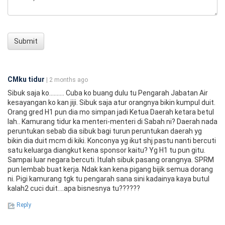
Submit
CMku tidur
| 2 months ago
Sibuk saja ko.......... Cuba ko buang dulu tu Pengarah Jabatan Air
kesayangan ko kan jiji. Sibuk saja atur orangnya bikin kumpul duit.
Orang gred H1 pun dia mo simpan jadi Ketua Daerah ketara betul
lah.. Kamurang tidur ka menteri-menteri di Sabah ni? Daerah nada
peruntukan sebab dia sibuk bagi turun peruntukan daerah yg
bikin dia duit mcm di kiki. Konconya yg ikut shj pastu nanti bercuti
satu keluarga diangkut kena sponsor kaitu? Yg H1 tu pun gitu.
Sampai luar negara bercuti. Itulah sibuk pasang orangnya. SPRM
pun lembab buat kerja. Ndak kan kena pigang bijik semua dorang
ni. Pigi kamurang tgk tu pengarah sana sini kadainya kaya butul
kalah2 cuci duit....apa bisnesnya tu??????
Reply