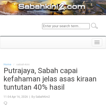
Toggl
navig
Home
sabah-kini
Putrajaya, Sabah capai
kefahaman jelas asas kiraan
tuntutan 40% hasil
11:04 Apr 16, 2026 | By SabahKini2