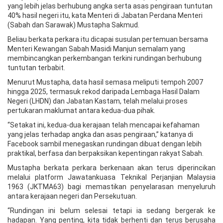
yang lebih jelas berhubung angka serta asas pengiraan tuntutan
40% hasil negeri itu, kata Menteri di Jabatan Perdana Menteri
(Sabah dan Sarawak) Mustapha Sakmud.
Beliau berkata perkara itu dicapai susulan pertemuan bersama
Menteri Kewangan Sabah Masidi Manjun semalam yang
membincangkan perkembangan terkini rundingan berhubung
tuntutan terbabit.
Menurut Mustapha, data hasil semasa meliputi tempoh 2007
hingga 2025, termasuk rekod daripada Lembaga Hasil Dalam
Negeri (LHDN) dan Jabatan Kastam, telah melalui proses
pertukaran maklumat antara kedua-dua pihak.
“Setakat ini, kedua-dua kerajaan telah mencapai kefahaman
yang jelas terhadap angka dan asas pengiraan,” katanya di
Facebook sambil menegaskan rundingan dibuat dengan lebih
praktikal, berfasa dan berpaksikan kepentingan rakyat Sabah.
Mustapha berkata perkara berkenaan akan terus diperincikan
melalui platform Jawatankuasa Teknikal Perjanjian Malaysia
1963 (JKTMA63) bagi memastikan penyelarasan menyeluruh
antara kerajaan negeri dan Persekutuan.
“Rundingan ini belum selesai tetapi ia sedang bergerak ke
hadapan. Yang penting, kita tidak berhenti dan terus berusaha