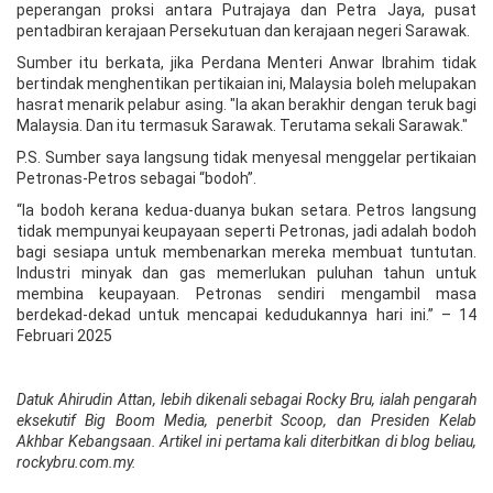
peperangan proksi antara Putrajaya dan Petra Jaya, pusat
pentadbiran kerajaan Persekutuan dan kerajaan negeri Sarawak.
Sumber itu berkata, jika Perdana Menteri Anwar Ibrahim tidak
bertindak menghentikan pertikaian ini, Malaysia boleh melupakan
hasrat menarik pelabur asing. "Ia akan berakhir dengan teruk bagi
Malaysia. Dan itu termasuk Sarawak. Terutama sekali Sarawak."
P.S. Sumber saya langsung tidak menyesal menggelar pertikaian
Petronas-Petros sebagai “bodoh”.
“Ia bodoh kerana kedua-duanya bukan setara. Petros langsung
tidak mempunyai keupayaan seperti Petronas, jadi adalah bodoh
bagi sesiapa untuk membenarkan mereka membuat tuntutan.
Industri minyak dan gas memerlukan puluhan tahun untuk
membina keupayaan. Petronas sendiri mengambil masa
berdekad-dekad untuk mencapai kedudukannya hari ini.” – 14
Februari 2025
Datuk Ahirudin Attan, lebih dikenali sebagai Rocky Bru, ialah pengarah
eksekutif Big Boom Media, penerbit Scoop, dan Presiden Kelab
Akhbar Kebangsaan. Artikel ini pertama kali diterbitkan di blog beliau,
rockybru.com.my.