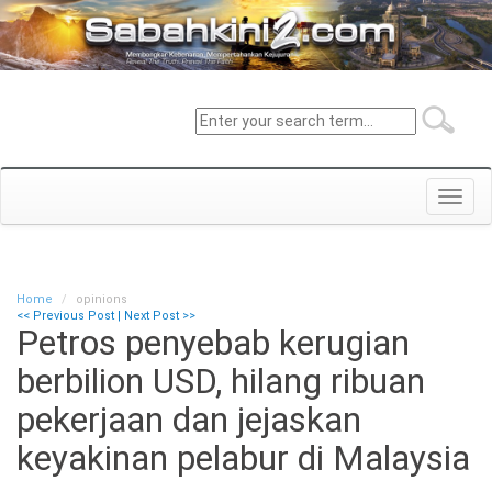
Toggl
navig
Home
opinions
<< Previous Post
|
Next Post >>
Petros penyebab kerugian
berbilion USD, hilang ribuan
pekerjaan dan jejaskan
keyakinan pelabur di Malaysia