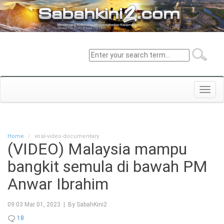
Toggl
navig
Home
viral-video-documentary
(VIDEO) Malaysia mampu
bangkit semula di bawah PM
Anwar Ibrahim
09:03 Mar 01, 2023 | By SabahKini2
18