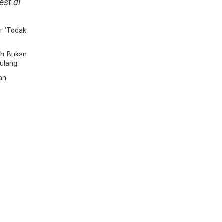
est di
n 'Todak
ah Bukan
ulang.
an.