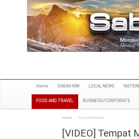
Home
SABAH KINI
LOCAL NEWS
NATION
FOOD AND TRAVEL
BUSINESS/CORPORATE
Home
food-and-travel
[VIDEO] Tempat 